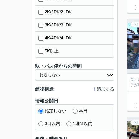
2K/2DK/2LDK
3K/3DK/3LDK
中古
4K/4DK/4LDK
5K以上
駅・バス停からの時間
美し
アが
建物構造
追加する
情報公開日
指定しない
本日
3日以内
1週間以内
中古
画像・動画あり