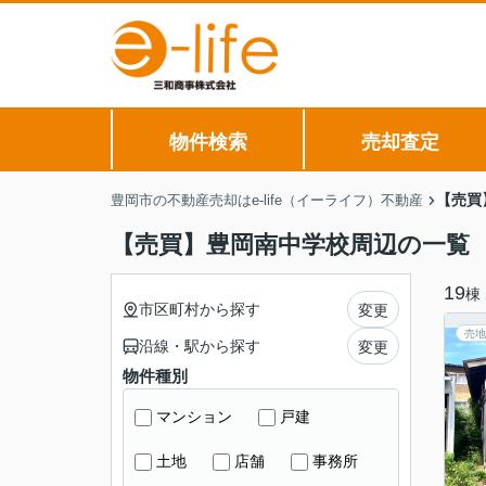
物件検索
売却査定
【売買
豊岡市の不動産売却はe-life（イーライフ）不動産
【売買】豊岡南中学校周辺の一覧
19
棟
市区町村から探す
変更
売地
沿線・駅から探す
変更
物件種別
マンション
戸建
土地
店舗
事務所