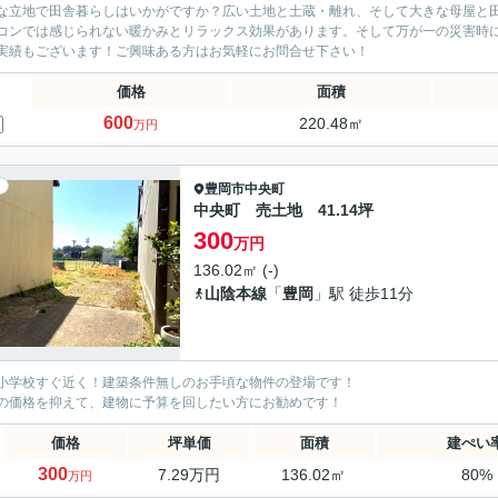
な立地で田舎暮らしはいかがですか？広い土地と土蔵・離れ、そして大きな母屋と
コンでは感じられない暖かみとリラックス効果があります。そして万が一の災害時
実績もございます！ご興味ある方はお気軽にお問合せ下さい！
価格
面積
600
220.48㎡
万円
豊岡市
中央町
中央町 売土地 41.14坪
300
万円
136.02㎡ (-)
山陰本線
「
豊岡
」駅 徒歩11分
小学校すぐ近く！建築条件無しのお手頃な物件の登場です！
の価格を抑えて、建物に予算を回したい方にお勧めです！
価格
坪単価
面積
建ぺい
300
7.29万円
136.02㎡
80%
万円