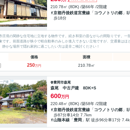
210.78㎡ (8DK) /築66年 /2階建
京都丹後鉄道宮豊線
「
コウノトリの郷
」駅
歩18分
市庄境の閑静な住宅地に立地する物件です。続き和室の昔ながらの間取りです。一
象です。前面道路が狭小で軽自動車のみしか進入できない立地ですが、交通量はほ
。静かな場所で隠れ家的に過ごしたい方は是非ご検討ください！
価格
面積
250
210.78㎡
万円
一戸建
豊岡市
森尾
森尾 中古戸建 8DK+S
600
万円
220.48㎡ (8DK) /築58年 /2階建
京都丹後鉄道宮豊線
「
コウノトリの郷
」駅
歩87分車14分 7.7km
山陰本線
「
豊岡
」駅 徒歩96分車17分 7.4