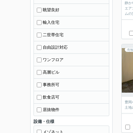
静か
エア
眺望良好
ムの
輸入住宅
二世帯住宅
自由設計対応
売地
ワンフロア
高層ビル
事務所可
飲食店可
豊岡
土地
居抜物件
設備・仕様
メゾネット