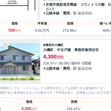
京都丹後鉄道宮豊線
「
コウノトリの郷
」駅
歩1分
山陰本線
「
豊岡
」駅 徒歩33分
価格
坪単価
面積
建ぺい
500
6.02万円
274.38㎡
60%
万円
一戸建
豊岡市
大磯町
大磯町 中古戸建 事務所兼用住宅
4,300
万円
216.37㎡ (6LDK) /築6年 /2階建
山陰本線
「
豊岡
」駅 徒歩23分
所兼用としても、リフォームして２世帯住宅としても利用できる築浅物件です！
期間が短く使用感が少ないのが魅力です。中学校が近く、交通量も少ないので子育
価格
面積
4,300
216.37㎡
万円