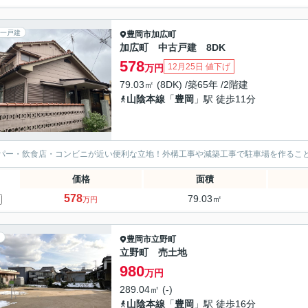
一戸建
豊岡市
加広町
加広町 中古戸建 8DK
578
12月25日 値下げ
万円
79.03㎡ (8DK) /築65年 /2階建
山陰本線
「
豊岡
」駅 徒歩11分
パー・飲食店・コンビニが近い便利な立地！外構工事や減築工事で駐車場を作るこ
価格
面積
578
79.03㎡
万円
豊岡市
立野町
立野町 売土地
980
万円
289.04㎡ (-)
山陰本線
「
豊岡
」駅 徒歩16分