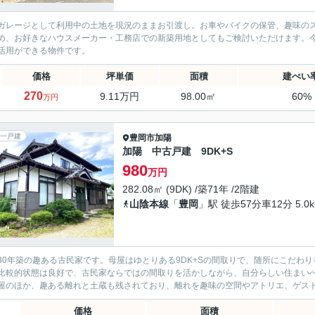
ガレージとして利用中の土地を現況のままお引渡し。お車やバイクの保管、趣味の
め、お好きなハウスメーカー・工務店での新築用地としてもご検討いただけます。
活用ができる物件です。
価格
坪単価
面積
建ぺい
270
9.11万円
98.00㎡
60%
万円
一戸建
豊岡市
加陽
加陽 中古戸建 9DK+S
980
万円
282.08㎡ (9DK) /築71年 /2階建
山陰本線
「
豊岡
」駅 徒歩57分車12分 5.0
30年築の趣ある古民家です。母屋はゆとりある9DK+Sの間取りで、随所にこだわ
比較的状態は良好で、古民家ならではの間取りを活かしながら、自分らしい住まいへとリ
屋のほか、趣ある離れと土蔵も残されており、離れを趣味の空間やアトリエ、ゲストル
価格
面積