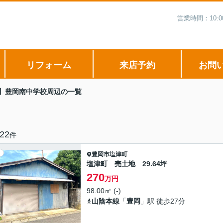
営業時間：10:
リフォーム
来店予約
お問
】豊岡南中学校周辺の一覧
22
件
豊岡市
塩津町
塩津町 売土地 29.64坪
270
万円
98.00㎡ (-)
山陰本線
「
豊岡
」駅 徒歩27分