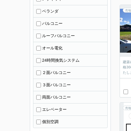
ベランダ
売地
バルコニー
ルーフバルコニー
オール電化
24時間換気システム
建築
格3
２面バルコニー
たし
３面バルコニー
両面バルコニー
売地
エレベーター
個別空調