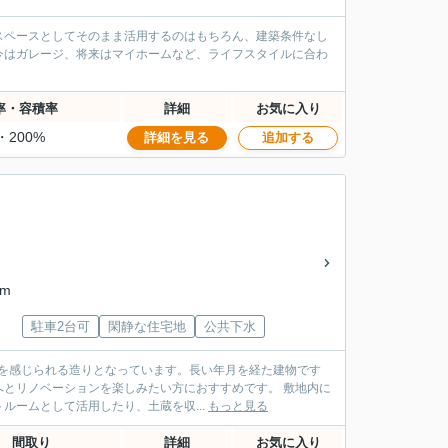
スペースとしてそのまま活用するのはもちろん、建築条件なし
今はガレージ、将来はマイホームなど、ライフスタイルに合わ
率・容積率
詳細
お気に入り
・200%
詳細を見る
追加する
km
駐車2台可
閑静な住宅地
公共下水
りを感じられる造りとなっています。長い年月を経た建物です
ノベーションを楽しみたい方におすすめです。 敷地内に
ームとして活用したり、土蔵を収...
もっと見る
間取り
詳細
お気に入り