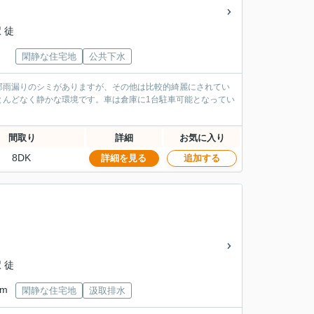
 徒
閑静な住宅地
公共下水
部雨漏りのシミがありますが、その他は比較的綺麗にされてい
とんどなく静かな環境です。車は倉庫に1台駐車可能となってい
間取り
詳細
お気に入り
8DK
詳細を見る
追加する
 徒
km
閑静な住宅地
汲取排水