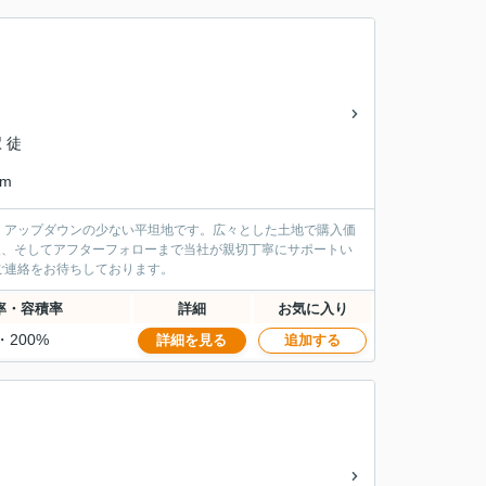
 徒
km
。アップダウンの少ない平坦地です。広々とした土地で購入価
入、そしてアフターフォローまで当社が親切丁寧にサポートい
ご連絡をお待ちしております。
率・容積率
詳細
お気に入り
・200%
詳細を見る
追加する