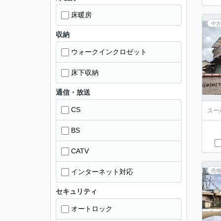
床暖房
中古
収納
ウォークインクロゼット
床下収納
通信・放送
CS
スー
BS
CATV
インターネット対応
売地
セキュリティ
オートロック