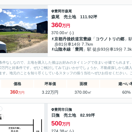
豊岡市
森尾
森尾 売土地 111.92坪
360
万円
370.00㎡ (-)
京都丹後鉄道宮豊線
「
コウノトリの郷
」駅
歩81分車14分 7.7km
山陰本線
「
豊岡
」駅 徒歩93分車19分 7.3
条件なしなので、土地を購入した後はお好みのタイミングで住まいが建てられます
60万円と好条件です。ぜひご検討してみてはいかがでしょうか。不動産探しから購
ます。地元のことを知り尽くしているスタッフの揃う当社へぜひお任せください。
価格
坪単価
面積
建ぺい
360
3.22万円
370.00㎡
60%
万円
豊岡市
日撫
日撫 売土地 82.99坪
500
万円
274.38㎡ (-)