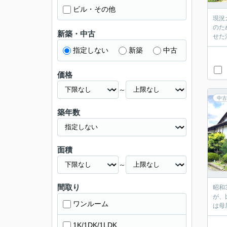
ビル・その他
現況
のた
新築・中古
せた
指定しない
新築
中古
価格
～
中古
築年数
面積
～
間取り
昭和
が、
ワンルーム
は母
1K/1DK/1LDK