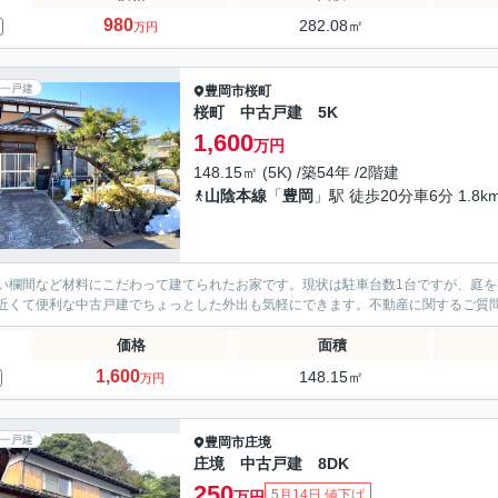
980
282.08㎡
万円
一戸建
豊岡市
桜町
桜町 中古戸建 5K
1,600
万円
148.15㎡ (5K) /築54年 /2階建
山陰本線
「
豊岡
」駅 徒歩20分車6分 1.8k
い欄間など材料にこだわって建てられたお家です。現状は駐車台数1台ですが、庭を
近くて便利な中古戸建でちょっとした外出も気軽にできます。不動産に関するご質
価格
面積
1,600
148.15㎡
万円
一戸建
豊岡市
庄境
庄境 中古戸建 8DK
250
5月14日 値下げ
万円