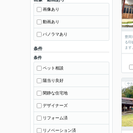
画像あり
動画あり
パノラマあり
豊岡
る印
ます
条件
条件
ペット相談
陽当り良好
中古
閑静な住宅地
デザイナーズ
リフォーム済
リノベーション済