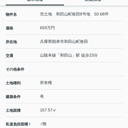
売土地 和田山町枚田8号地 50.68坪
物件名
659万円
価格
兵庫県
朝来市
和田山町枚田
所在地
山陰本線
「
和田山
」駅 徒歩23分
交通
その他条件
所有権
土地権利
有
建築条件
167.57㎡
土地面積
-/無
私道負担面積 /