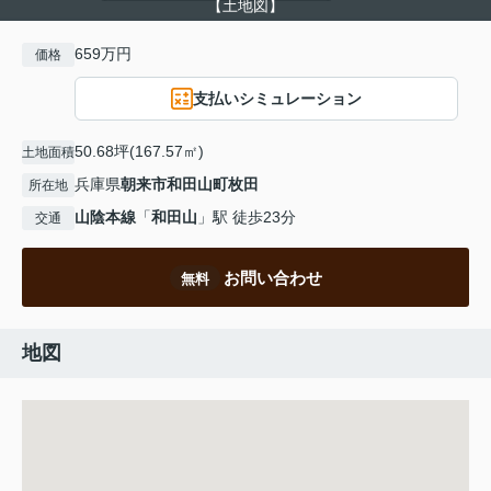
【土地図】
659万円
価格
支払いシミュレーション
50.68坪(167.57㎡)
土地面積
兵庫県
朝来市
和田山町枚田
所在地
山陰本線
「
和田山
」駅 徒歩23分
交通
お問い合わせ
無料
地図