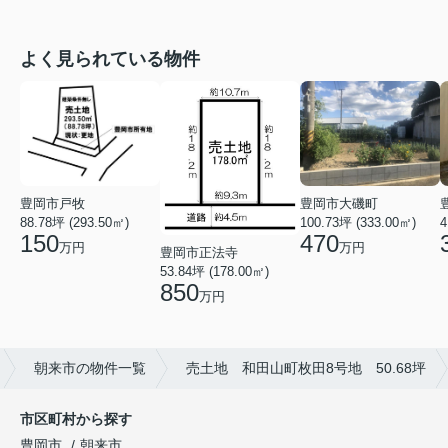
よく見られている物件
豊岡市戸牧
豊岡市大磯町
88.78坪 (293.50㎡)
100.73坪 (333.00㎡)
4
150
470
万円
万円
豊岡市正法寺
53.84坪 (178.00㎡)
850
万円
朝来市の物件一覧
売土地 和田山町枚田8号地 50.68坪
市区町村から探す
豊岡市
朝来市