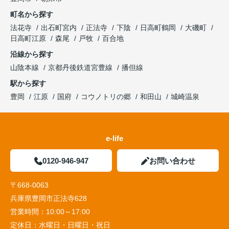
町名から探す
法花寺
出石町宮内
正法寺
下陰
日高町鶴岡
大磯町
日高町江原
森尾
戸牧
百合地
沿線から探す
山陰本線
京都丹後鉄道宮豊線
播但線
駅から探す
豊岡
江原
国府
コウノトリの郷
和田山
城崎温泉
e-life
0120-946-947
お問い合わせ
〒668-0063
兵庫県豊岡市正法寺628
営業時間：
10:00～17:00
定休日：
水曜日・日曜日・祝日