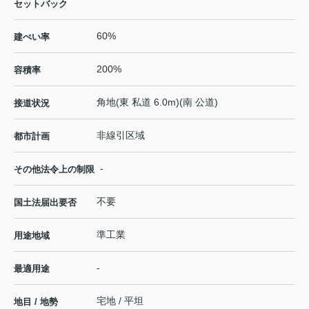
セットバック
60%
建ぺい率
200%
容積率
角地(東 私道 6.0m)(南 公道)
接道状況
非線引区域
都市計画
-
その他法令上の制限
不要
国土法届出要否
準工業
用途地域
-
最適用途
宅地 / 平坦
地目 / 地勢