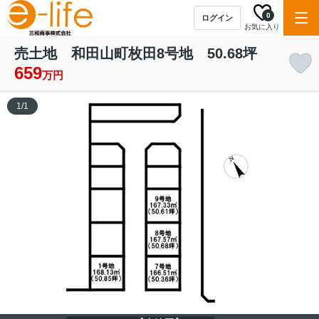
0
ログイン
お気に入り
売土地 和田山町枚田8号地 50.68坪
659
万円
1
/
1