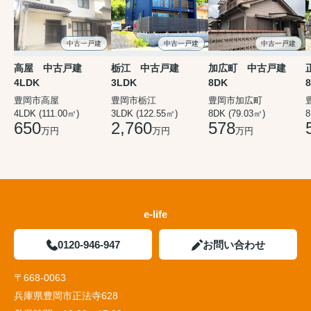
中古一戸建
中古一戸建
中古一戸建
高屋 中古戸建
栃江 中古戸建
加広町 中古戸建
4LDK
3LDK
8DK
豊岡市高屋
豊岡市栃江
豊岡市加広町
4LDK (111.00㎡)
3LDK (122.55㎡)
8DK (79.03㎡)
650
2,760
578
万円
万円
万円
e-life
0120-946-947
お問い合わせ
〒668-0063
兵庫県豊岡市正法寺628