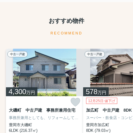
おすすめ物件
RECOMMEND
中古一戸建
中古一戸建
4,300
578
万円
万円
12月25日 値下げ
大磯町 中古戸建 事務所兼用住宅
加広町 中古戸建 8DK
事務所兼用としても、リフォームして２世帯住宅としても利用できる築浅物件です！
豊岡市大磯町
豊岡市加広町
6LDK (216.37㎡)
8DK (79.03㎡)