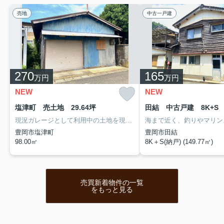
2025.10.31
売地
定休日変更のお知らせ
中古一戸建
平素は当店をご利用頂き誠にありがとうございます。当
店では、これまで日曜日・祝日を定休日としてまいりま
したが、2025年11月より水曜日・日曜日・祝日を定休
日とさせていただくこととなりました。平日 10:00
～17:00定休日 水曜・日曜・祝日 ※営業日以外の内
覧等をご希望の際はご相談ください。お客...
270
165
万円
万円
NEW
NEW
2025.09.06
塩津町 売土地 29.64坪
田結 中古戸建 8K+S
【豊岡市高屋】9月14日(日)～
15(月)OPEN HOUS...
現況ガレージとして利用中の土地を現況のままお引渡し。お車やバイクの保管、趣味のスペースとしてそのまま活用するのはもちろん、建築条件なしのため、お好きなハウスメーカー・工務店での新築用地としてもご検討いただけます。今はガレージ、将来はマイホームなど、ライフスタイルに合わせた活用ができる物件です。
【豊岡市高屋】間取りから屋根・耐
豊岡市塩津町
豊岡市田結
震までまるごとリノベ！9/14(日)～
98.00㎡
8K＋S(納戸) (149.77㎡)
9/15(月・祝) OPEN HOUSE開催！
対面キッチン～LDK～洗濯室へのス
ムーズな家事動線、和室には人気の
半帖畳を採用、便...
売買新着物件の一覧
をもっと見る