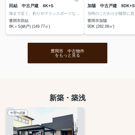
田結 中古戸建 8K+S
加陽 中古戸建 9DK+S
海まで近く、釣りやマリンスポーツなどのレジャーを気軽に楽しめる立地。休日を過ごすセカンドハウスや趣味の拠点としてもおすすめの8K+S住宅です。
豊岡市田結
豊岡市加陽
8K＋S(納戸) (149.77㎡)
9DK (282.08㎡)
豊岡市 中古物件
をもっと見る
新築・築浅
中古一戸建