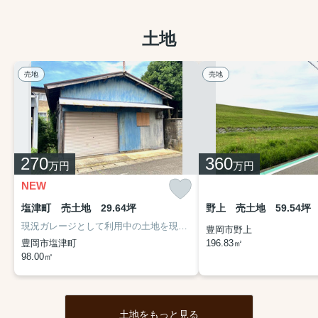
土地
売地
売地
270
360
万円
万円
NEW
塩津町 売土地 29.64坪
野上 売土地 59.54坪
現況ガレージとして利用中の土地を現況のままお引渡し。お車やバイクの保管、趣味のスペースとしてそのまま活用するのはもちろん、建築条件なしのため、お好きなハウスメーカー・工務店での新築用地としてもご検討いただけます。今はガレージ、将来はマイホームなど、ライフスタイルに合わせた活用ができる物件です。
豊岡市野上
豊岡市塩津町
196.83㎡
98.00㎡
土地をもっと見る