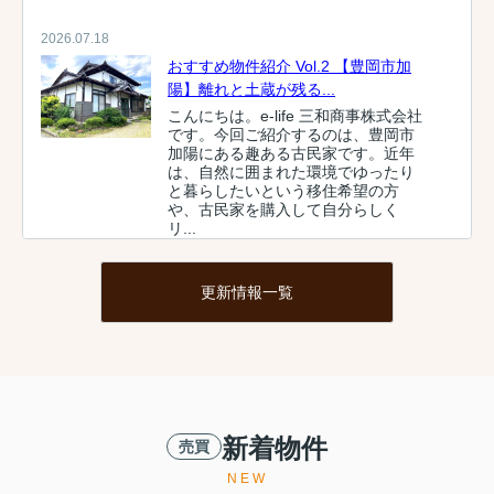
2026.07.18
おすすめ物件紹介 Vol.2 【豊岡市加
陽】離れと土蔵が残る...
こんにちは。e-life 三和商事株式会社
です。今回ご紹介するのは、豊岡市
加陽にある趣ある古民家です。近年
は、自然に囲まれた環境でゆったり
と暮らしたいという移住希望の方
や、古民家を購入して自分らしく
リ...
2026.07.04
更新情報一覧
おすすめ物件紹介 Vol.1 【豊岡市下
陰】築浅だからこそ叶...
【豊岡市下陰】築浅だからこそ叶
う、ゆとりある暮らし。約80坪の敷
地に建つ2022年築の住まいこんにち
は。e-life 三和商事株式会社です。今
回ご紹介するのは、2022年築の築浅
新着物件
売買
中古住宅です。「新築は...
NEW