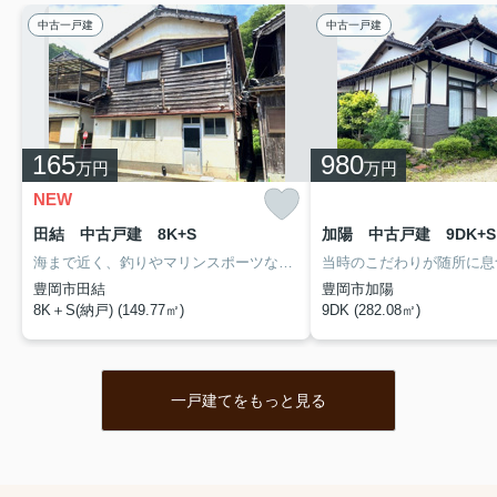
中古一戸建
中古一戸建
165
980
万円
万円
NEW
田結 中古戸建 8K+S
加陽 中古戸建 9DK+S
海まで近く、釣りやマリンスポーツなどのレジャーを気軽に楽しめる立地。休日を過ごすセカンドハウスや趣味の拠点としてもおすすめの8K+S住宅です。
豊岡市田結
豊岡市加陽
8K＋S(納戸) (149.77㎡)
9DK (282.08㎡)
一戸建てをもっと見る