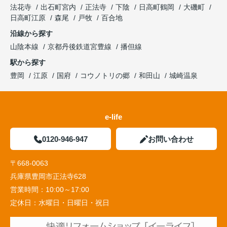
法花寺
出石町宮内
正法寺
下陰
日高町鶴岡
大磯町
日高町江原
森尾
戸牧
百合地
沿線から探す
山陰本線
京都丹後鉄道宮豊線
播但線
駅から探す
豊岡
江原
国府
コウノトリの郷
和田山
城崎温泉
e-life
0120-946-947
お問い合わせ
〒668-0063
兵庫県豊岡市正法寺628
営業時間：
10:00～17:00
定休日：
水曜日・日曜日・祝日