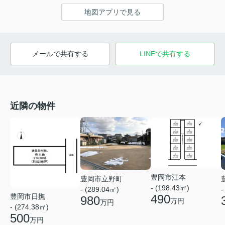
地図アプリで見る
メールで共有する
LINEで共有する
近隣の物件
豊岡市江本
豊岡市立野町
- (198.43㎡)
- (289.04㎡)
-
豊岡市日撫
490
980
万円
万円
- (274.38㎡)
500
万円