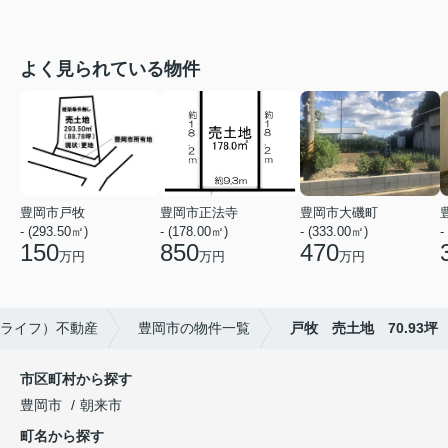
よく見られている物件
豊岡市戸牧
豊岡市正法寺
豊岡市大磯町
- (293.50㎡)
- (178.00㎡)
- (333.00㎡)
-
150
850
470
万円
万円
万円
イーライフ）不動産
豊岡市の物件一覧
戸牧 売土地 70.93坪
市区町村から探す
豊岡市
朝来市
町名から探す