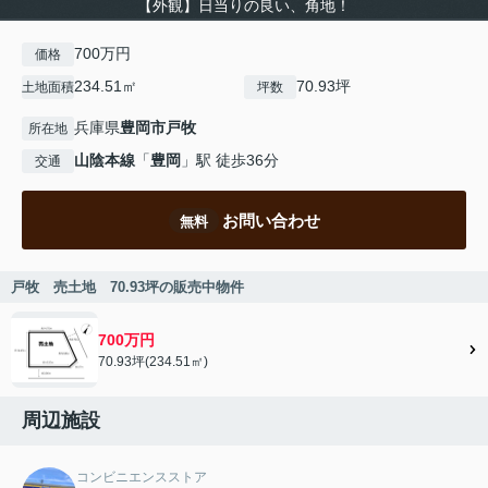
【外観】日当りの良い、角地！
700万円
価格
234.51㎡
70.93坪
土地面積
坪数
兵庫県
豊岡市
戸牧
所在地
山陰本線
「
豊岡
」駅 徒歩36分
交通
お問い合わせ
無料
戸牧 売土地 70.93坪の販売中物件
700万円
70.93坪(234.51㎡)
周辺施設
コンビニエンスストア