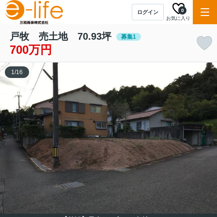
0
ログイン
お気に入り
戸牧 売土地 70.93坪
募集1
700万円
1
/
16