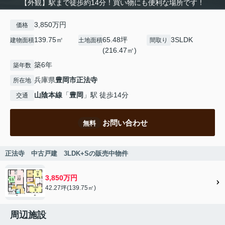
【外観】駅まで徒歩約14分！買い物にも便利な場所です！
3,850万円
価格
139.75㎡
65.48坪
3SLDK
建物面積
土地面積
間取り
(216.47㎡)
築6年
築年数
兵庫県
豊岡市
正法寺
所在地
山陰本線
「
豊岡
」駅 徒歩14分
交通
お問い合わせ
無料
正法寺 中古戸建 3LDK+Sの販売中物件
3,850万円
42.27坪(139.75㎡)
周辺施設