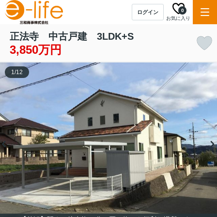
0
ログイン
お気に入り
正法寺 中古戸建 3LDK+S
3,850万円
1
/
12