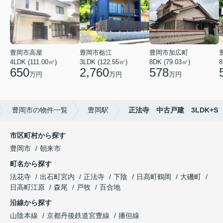
豊岡市高屋
豊岡市栃江
豊岡市加広町
4LDK (111.00㎡)
3LDK (122.55㎡)
8DK (79.03㎡)
650
2,760
578
万円
万円
万円
豊岡市の物件一覧
豊岡駅
正法寺 中古戸建 3LDK+S
市区町村から探す
豊岡市
朝来市
町名から探す
法花寺
出石町宮内
正法寺
下陰
日高町鶴岡
大磯町
日高町江原
森尾
戸牧
百合地
沿線から探す
山陰本線
京都丹後鉄道宮豊線
播但線