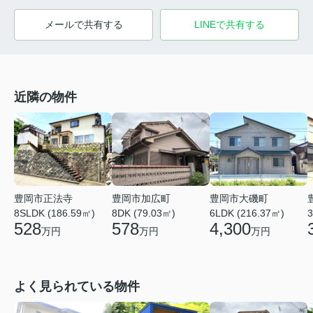
メールで共有する
LINEで共有する
近隣の物件
豊岡市正法寺
豊岡市加広町
豊岡市大磯町
8SLDK (186.59㎡)
8DK (79.03㎡)
6LDK (216.37㎡)
3
528
578
4,300
万円
万円
万円
よく見られている物件