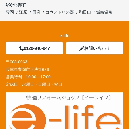
駅から探す
豊岡
江原
国府
コウノトリの郷
和田山
城崎温泉
e-life
0120-946-947
お問い合わせ
〒668-0063
兵庫県豊岡市正法寺628
営業時間：
10:00～17:00
定休日：
水曜日・日曜日・祝日