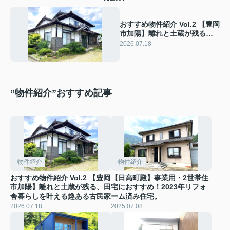
おすすめ物件紹介 Vol.2 【豊岡
市加陽】離れと土蔵が残る、
田舎暮らしを叶える趣ある古
2026.07.18
民家
”物件紹介”おすすめ記事
物件紹介
物件紹介
おすすめ物件紹介 Vol.2 【豊岡
【日高町殿】事業用・2世帯住
市加陽】離れと土蔵が残る、田
宅におすすめ！2023年リフォ
舎暮らしを叶える趣ある古民家
ーム済み住宅。
2026.07.18
2025.07.08