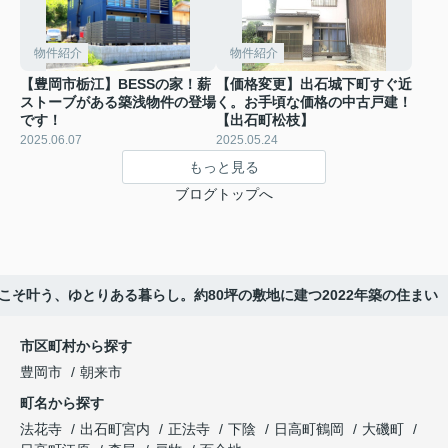
物件紹介
物件紹介
【豊岡市栃江】BESSの家！薪
【価格変更】出石城下町すぐ近
ストーブがある築浅物件の登場
く。お手頃な価格の中古戸建！
です！
【出石町松枝】
2025.06.07
2025.05.24
もっと見る
ブログトップへ
からこそ叶う、ゆとりある暮らし。約80坪の敷地に建つ2022年築の住まい
市区町村から探す
豊岡市
朝来市
町名から探す
法花寺
出石町宮内
正法寺
下陰
日高町鶴岡
大磯町