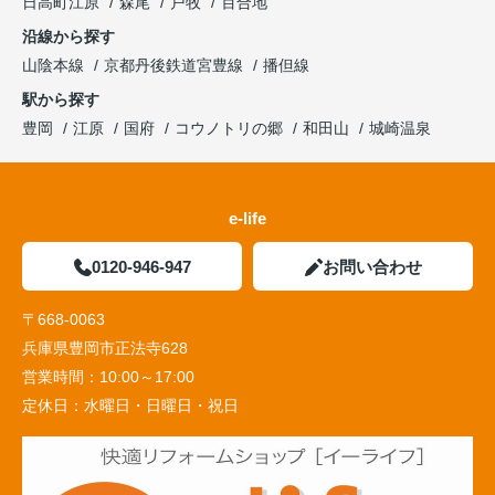
日高町江原
森尾
戸牧
百合地
沿線から探す
山陰本線
京都丹後鉄道宮豊線
播但線
駅から探す
豊岡
江原
国府
コウノトリの郷
和田山
城崎温泉
e-life
0120-946-947
お問い合わせ
〒668-0063
兵庫県豊岡市正法寺628
営業時間：
10:00～17:00
定休日：
水曜日・日曜日・祝日