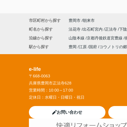
市区町村から探す
豊岡市
朝来市
町名から探す
法花寺
出石町宮内
正法寺
下
沿線から探す
山陰本線
京都丹後鉄道宮豊線
駅から探す
豊岡
江原
国府
コウノトリの郷
e-life
〒668-0063
兵庫県豊岡市正法寺628
営業時間：
10:00～17:00
定休日：
水曜日・日曜日・祝日
お問い合わせ