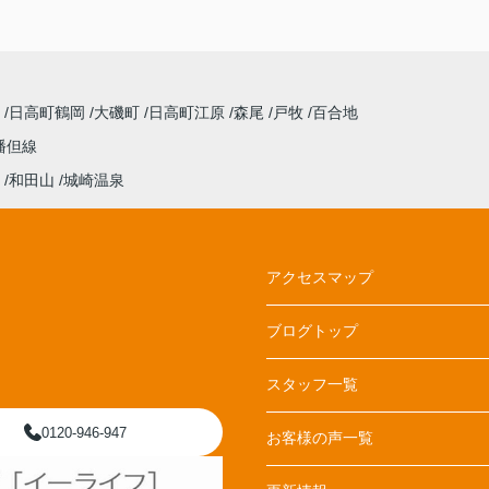
陰
日高町鶴岡
大磯町
日高町江原
森尾
戸牧
百合地
播但線
和田山
城崎温泉
アクセスマップ
ブログトップ
スタッフ一覧
0120-946-947
お客様の声一覧